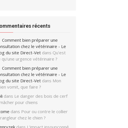
ommentaires récents
Comment bien préparer une
nsultation chez le vétérinaire - Le
og du site Direct-Vet
dans
Qu’est
 qu’une urgence vétérinaire ?
Comment bien préparer une
nsultation chez le vétérinaire - Le
og du site Direct-Vet
dans
Mon
ien vomit, que faire ?
li
dans
Le danger des bois de cerf
 mâcher pour chiens
icome
dans
Pour ou contre le collier
rangleur chez le chien ?
enryzek
dans
L’impact insoupçonné