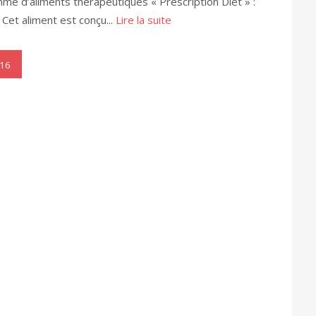
me d’aliments thérapeutiques « Prescription Diet » :
. Cet aliment est conçu...
Lire la suite
16