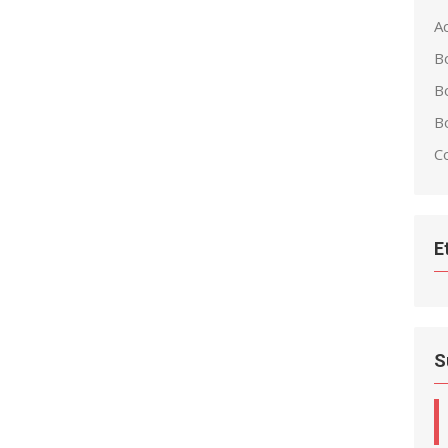
Ac
B
B
Bo
C
E
S