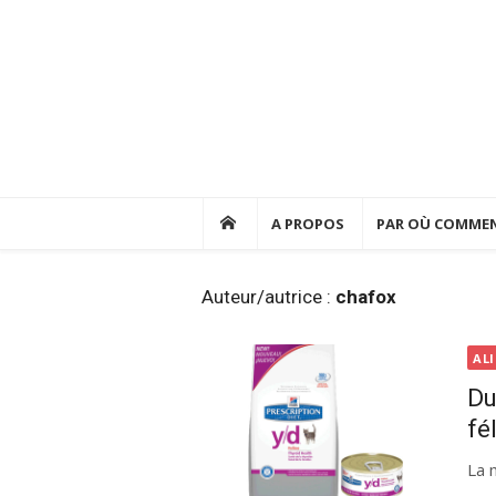
Skip
to
content
A PROPOS
PAR OÙ COMMEN
Auteur/autrice :
chafox
AL
Du
fé
La 