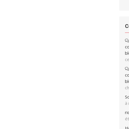
C
co
bl
ce
co
bl
ch
So
à
r
ét
H