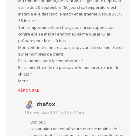
Ma chienne bouledogue francais est gestante depuis la
saillie du 20 septembre (60 jours) sa température est
instable elle descend le matin et augmente jusque 37,7 /
38 le soir
Son comportement ne change pas ni son appétit par
contre elle se met à l endroit au calme que je lui ai
prépare pour la mis à bas
Mon vétérinaire ne c est pas trop avancée comme elle dit
sur le nombres de chiots
Es ce normal pour la température ?
Es ce embêtant de ne pas savoir le nombres exacte de
chiots ?
Merci
RÉPONDRE
chafox
19 novembre 2014 à 10 h 47 min
Bonjour,
La variation de température entre le matin et le
soir est tout à fait normale. Il ne faut surveiller que