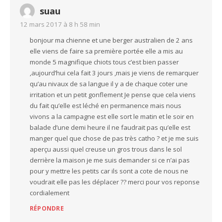
suau
12 mars 2017 à 8 h 58 min
bonjour ma chienne et une berger australien de 2 ans
elle viens de faire sa première portée elle a mis au
monde 5 magnifique chiots tous c’est bien passer
,aujourd’hui cela fait 3 jours ,mais je viens de remarquer
qu’au nivaux de sa langue il y a de chaque coter une
irritation et un petit gonflement Je pense que cela viens
du fait qu’elle est léché en permanence mais nous
vivons a la campagne est elle sort le matin et le soir en
balade d’une demi heure il ne faudrait pas qu’elle est
manger quel que chose de pas très catho ? et je me suis
aperçu aussi quel creuse un gros trous dans le sol
derrière la maison je me suis demander si ce n’ai pas
pour y mettre les petits car ils sont a cote de nous ne
voudrait elle pas les déplacer ?? merci pour vos reponse
cordialement
RÉPONDRE