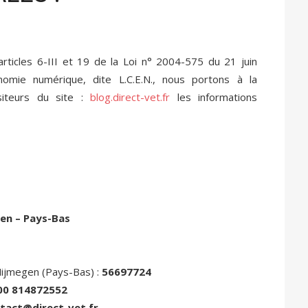
ticles 6-III et 19 de la Loi n° 2004-575 du 21 juin
omie numérique, dite L.C.E.N., nous portons à la
isiteurs du site :
blog.direct-vet.fr
les informations
en – Pays-Bas
Nijmegen (Pays-Bas) :
56697724
00 814872552
tact@direct-vet.fr