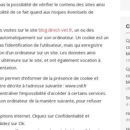
as la possibilité de vérifier le contenu des sites ainsi
bilité de ce fait quand aux risques éventuels de
C
s visites sur le site
blog.direct-vet.fr
, un ou des
r automatiquement sur son ordinateur. Un cookie est un
s l’identification de l’utilisateur, mais qui enregistre
co
ion d’un ordinateur sur un site. Les données ainsi
bl
ce
n ultérieure sur le site, et ont également vocation à
ntation.
co
ion permet d’informer de la présence de cookie et
bl
e décrite à l’adresse suivante : www.cnil.fr
ch
 entraîner l’impossibilité d’accéder à certains services.
So
 son ordinateur de la manière suivante, pour refuser
à
r
options internet. Cliquez sur Confidentialité et
ét
lidez sur Ok.
H