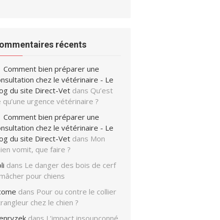
ommentaires récents
Comment bien préparer une
nsultation chez le vétérinaire - Le
og du site Direct-Vet
dans
Qu’est
 qu’une urgence vétérinaire ?
Comment bien préparer une
nsultation chez le vétérinaire - Le
og du site Direct-Vet
dans
Mon
ien vomit, que faire ?
li
dans
Le danger des bois de cerf
 mâcher pour chiens
icome
dans
Pour ou contre le collier
rangleur chez le chien ?
enryzek
dans
L’impact insoupçonné