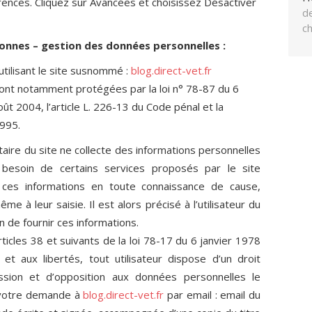
rences. Cliquez sur Avancées et choisissez Désactiver
de
c
sonnes – gestion des données personnelles :
 utilisant le site susnommé :
blog.direct-vet.fr
ont notamment protégées par la loi n° 78-87 du 6
oût 2004, l’article L. 226-13 du Code pénal et la
995.
etaire du site ne collecte des informations personnelles
le besoin de certains services proposés par le site
nit ces informations en toute connaissance de cause,
e à leur saisie. Il est alors précisé à l’utilisateur du
n de fournir ces informations.
icles 38 et suivants de la loi 78-17 du 6 janvier 1978
s et aux libertés, tout utilisateur dispose d’un droit
ession et d’opposition aux données personnelles le
z votre demande à
blog.direct-vet.fr
par email : email du