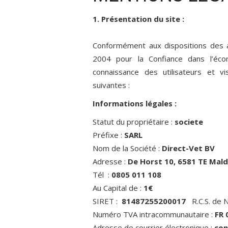
1. Présentation du site :
Conformément aux dispositions des ar
2004 pour la Confiance dans l’écon
connaissance des utilisateurs et v
suivantes :
Informations légales :
Statut du propriétaire :
societe
Préfixe :
SARL
Nom de la Société :
Direct-Vet BV
Adresse :
De Horst 10, 6581 TE Mald
Tél :
0805 011 108
Au Capital de :
1€
SIRET :
81487255200017
R.C.S. de 
Numéro TVA intracommunautaire :
FR 
Adresse de courrier électronique :
con