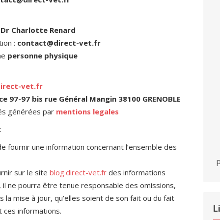
:
Dr Charlotte Renard
tion :
contact@direct-vet.fr
une
personne physique
rect-vet.fr
ce 97-97 bis rue Général Mangin 38100 GRENOBLE
tés générées par
mentions legales
:
e fournir une information concernant l’ensemble des
p
rnir sur le site
blog.direct-vet.fr
des informations
, il ne pourra être tenue responsable des omissions,
la mise à jour, qu’elles soient de son fait ou du fait
L
t ces informations.