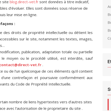
e site
blog.direct-vet.fr
sont données à titre indicatif,
Ac
ibles d’évoluer. Elles sont données sous réserve de
B
is leur mise en ligne.
B
efaçons :
Bo
e des droits de propriété intellectuelle ou détient les
C
accessibles sur le site, notamment les textes, images,
ls…
dification, publication, adaptation totale ou partielle
le moyen ou le procédé utilisé, est interdite, sauf
E
contact@direct-vet.fr
.
te ou de l’un quelconque de ces éléments qu’il contient
 d’une contrefaçon et poursuivie conformément aux
ivants du Code de Propriété Intellectuelle.
S
rtain nombre de liens hypertextes vers d’autres sites
ce avec l’autorisation de le proprietaire du site .