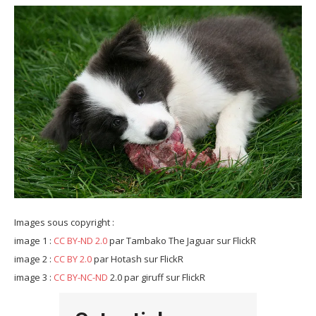
Images sous copyright :
image 1 :
CC BY-ND 2.0
par Tambako The Jaguar sur FlickR
image 2 :
CC BY 2.0
par Hotash sur FlickR
image 3 :
CC BY-NC-ND
2.0 par giruff sur FlickR