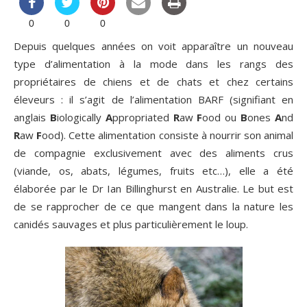
0
0
0
Depuis quelques années on voit apparaître un nouveau
type d’alimentation à la mode dans les rangs des
propriétaires de chiens et de chats et chez certains
éleveurs : il s’agit de l’alimentation BARF (signifiant en
anglais
B
iologically
A
ppropriated
R
aw
F
ood ou
B
ones
A
nd
R
aw
F
ood). Cette alimentation consiste à nourrir son animal
de compagnie exclusivement avec des aliments crus
(viande, os, abats, légumes, fruits etc…), elle a été
élaborée par le Dr Ian Billinghurst en Australie. Le but est
de se rapprocher de ce que mangent dans la nature les
canidés sauvages et plus particulièrement le loup.