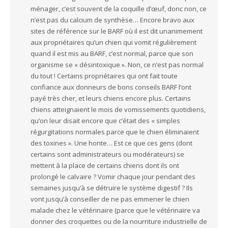
ménager, c’est souvent de la coquille d’œuf, donc non, ce
n’est pas du calcium de synthèse… Encore bravo aux
sites de référence sur le BARF où il est dit unanimement
aux propriétaires qu’un chien qui vomit régulièrement
quand il est mis au BARF, c’est normal, parce que son
organisme se « désintoxique ». Non, ce n’est pas normal
du tout ! Certains propriétaires qui ont fait toute
confiance aux donneurs de bons conseils BARF l’ont
payé très cher, et leurs chiens encore plus. Certains
chiens atteignaient le mois de vomissements quotidiens,
qu’on leur disait encore que c’était des « simples
régurgitations normales parce que le chien éliminaient
des toxines ». Une honte… Est ce que ces gens (dont
certains sont administrateurs ou modérateurs) se
mettent à la place de certains chiens dont ils ont
prolongé le calvaire ? Vomir chaque jour pendant des
semaines jusqu’à se détruire le système digestif ? Ils
vont jusqu’à conseiller de ne pas emmener le chien
malade chez le vétérinaire (parce que le vétérinaire va
donner des croquettes ou de la nourriture industrielle de