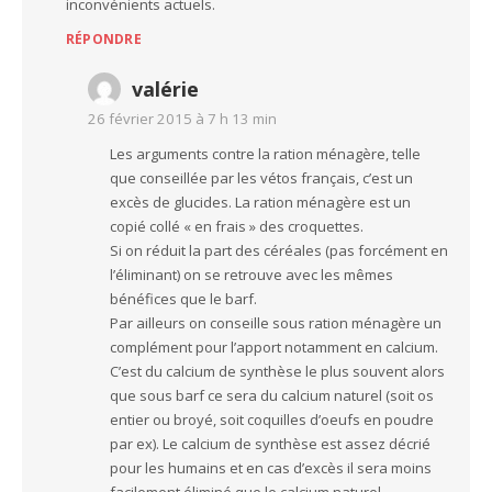
inconvénients actuels.
RÉPONDRE
valérie
26 février 2015 à 7 h 13 min
Les arguments contre la ration ménagère, telle
que conseillée par les vétos français, c’est un
excès de glucides. La ration ménagère est un
copié collé « en frais » des croquettes.
Si on réduit la part des céréales (pas forcément en
l’éliminant) on se retrouve avec les mêmes
bénéfices que le barf.
Par ailleurs on conseille sous ration ménagère un
complément pour l’apport notamment en calcium.
C’est du calcium de synthèse le plus souvent alors
que sous barf ce sera du calcium naturel (soit os
entier ou broyé, soit coquilles d’oeufs en poudre
par ex). Le calcium de synthèse est assez décrié
pour les humains et en cas d’excès il sera moins
facilement éliminé que le calcium naturel.