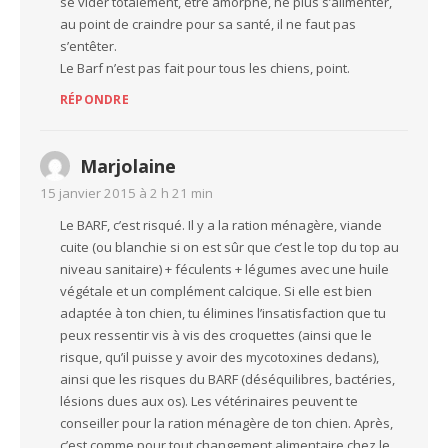
se vider totalement, être amorphe, ne plus s’alimenter,
au point de craindre pour sa santé, il ne faut pas
s’entêter.
Le Barf n’est pas fait pour tous les chiens, point.
RÉPONDRE
Marjolaine
15 janvier 2015 à 2 h 21 min
Le BARF, c’est risqué. Il y a la ration ménagère, viande
cuite (ou blanchie si on est sûr que c’est le top du top au
niveau sanitaire) + féculents + légumes avec une huile
végétale et un complément calcique. Si elle est bien
adaptée à ton chien, tu élimines l’insatisfaction que tu
peux ressentir vis à vis des croquettes (ainsi que le
risque, qu’il puisse y avoir des mycotoxines dedans),
ainsi que les risques du BARF (déséquilibres, bactéries,
lésions dues aux os). Les vétérinaires peuvent te
conseiller pour la ration ménagère de ton chien. Après,
c’est comme pour tout changement alimentaire chez le