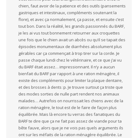
chien, faut avoir de la patience et des outils (pansements
gastriques et intestinaux, compléments soutenant la
flore), et avec ça normalement, ça passe, et ensuite c’est
tout bon. Dans la réalité, les grands passionnés du BARF,
je les ai vus tout bonnement retourner aux croquettes
une fois que le chien avait un abcès ou qu’il se tapait des
épisodes monumentaux de diarrhées absolument plus
gérables car ça commençait à trop tirer sur la corde. Je
passe chaque lundi chez le vétérinaire, et ce que j’ai vu
du BARF était assez… impressionnant. Il n’y a aucun
bienfait du BARF par rapport à une ration ménagère, il
existe des compléments pour limiter la plaque dentaire,
et des brosses à dents :p. Je trouve surtout ça triste que
des modes sorties de nulle part rendent nos animaux
malades… Autrefois on nourrissait les chiens avec de la
ration ménagère, le tout est de le faire de façon plus
équilibrée. Mais là encore tu verras des fanatiques du
BARF te dire que ça ne fait pas assez de viande pour ta
bête fauve, alors que je ne vois pas quels arguments ils
ont sur les méfaits de la ration ménagère équilibrée. Le