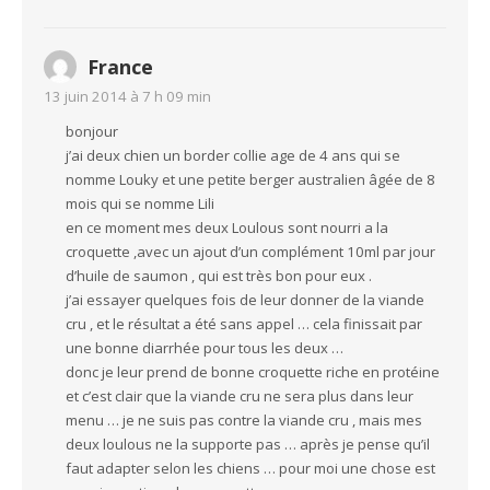
France
13 juin 2014 à 7 h 09 min
bonjour
j’ai deux chien un border collie age de 4 ans qui se
nomme Louky et une petite berger australien âgée de 8
mois qui se nomme Lili
en ce moment mes deux Loulous sont nourri a la
croquette ,avec un ajout d’un complément 10ml par jour
d’huile de saumon , qui est très bon pour eux .
j’ai essayer quelques fois de leur donner de la viande
cru , et le résultat a été sans appel … cela finissait par
une bonne diarrhée pour tous les deux …
donc je leur prend de bonne croquette riche en protéine
et c’est clair que la viande cru ne sera plus dans leur
menu … je ne suis pas contre la viande cru , mais mes
deux loulous ne la supporte pas … après je pense qu’il
faut adapter selon les chiens … pour moi une chose est