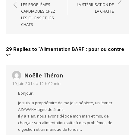
de
LES PROBLÈMES
LA STÉRILISATION DE
l’article
CARDIAQUES CHEZ
LA CHATTE
LES CHIENS ET LES
CHATS
29 Replies to “
Alimentation BARF : pour ou contre
?
”
Noëlle Théron
10 juin 2014 à 12 h 02 min
Bonjour,
Je suis la propriétaire de ma jolie pépètte, un lévrier
AZAWAKH agée de 5 ans.
Il y a 1 an, nous avons décidé mon mari et moi, de
changer son alimentation suite à des problèmes de
digestion et un manque de tonus…