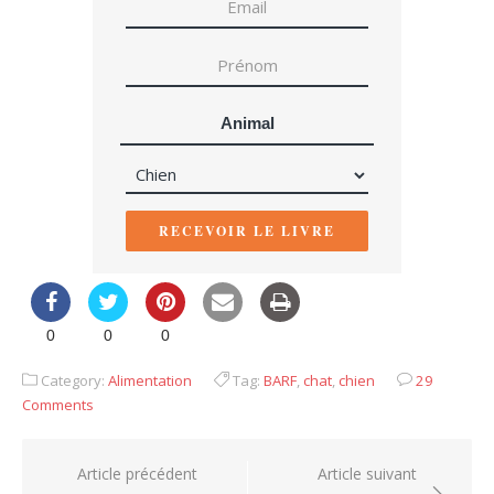
Animal
RECEVOIR LE LIVRE
0
0
0
Category:
Alimentation
Tag:
BARF
,
chat
,
chien
29
Comments
Navigation
Article précédent
Article suivant