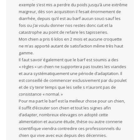
exemple s’est mis a perdre du poids jusqu’à une extrême
maigreur, dès son acquisition il fesait énormement de
diarrhée, depuis qu’il est au barf aucun souci sauf les
fois ou j’ai voulu donner nos restes donc cuit et la
catastrophe au point de refaire les tapisseries.
Mon chien a pris 6 kilos en 2 mois et aucune croquette
ne m’as apporté autant de satisfaction même très haut
gamme.
Il faut savoir également que le barf est soumis a des
« règles » un chien ne supportera pas toutes les viandes
et aura systématiquement une période d’adaptation. Il
est conseillé de commencer exclusivement par du poulet
et de s’y tenir temps que les selle s n’auront pas de
consistance « normal. »
Pour ma part le barf est la meilleur chose pour un chien,
il suffit d’écouter son chien et tout les signes afin
d’adapter, nombreux elevages on adopté cette
alimentation et aucune étude, thèse ou autre connerie
scientifique viendra contredire ces professionnels du
chien qui vive avec eux depuis des décennies.