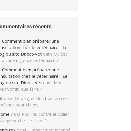
ommentaires récents
Comment bien préparer une
nsultation chez le vétérinaire - Le
og du site Direct-Vet
dans
Qu’est
 qu’une urgence vétérinaire ?
Comment bien préparer une
nsultation chez le vétérinaire - Le
og du site Direct-Vet
dans
Mon
ien vomit, que faire ?
li
dans
Le danger des bois de cerf
 mâcher pour chiens
icome
dans
Pour ou contre le collier
rangleur chez le chien ?
enryzek
dans
L’impact insoupçonné