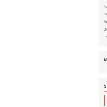
Ac
B
B
Bo
C
E
S