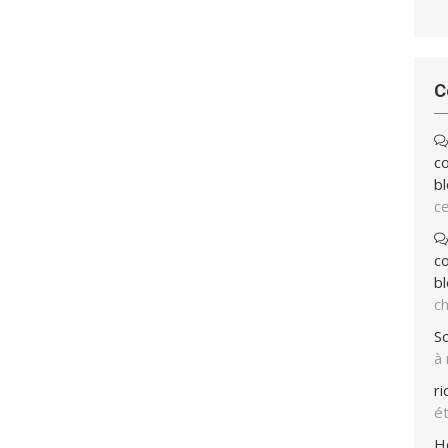
C
co
bl
ce
co
bl
ch
So
à
r
ét
H