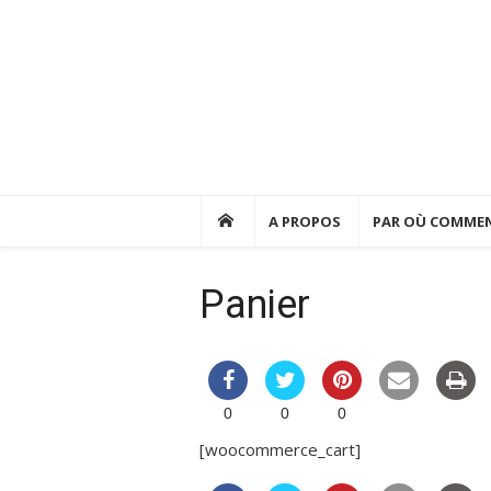
Skip
to
content
A PROPOS
PAR OÙ COMMEN
Panier
0
0
0
[woocommerce_cart]