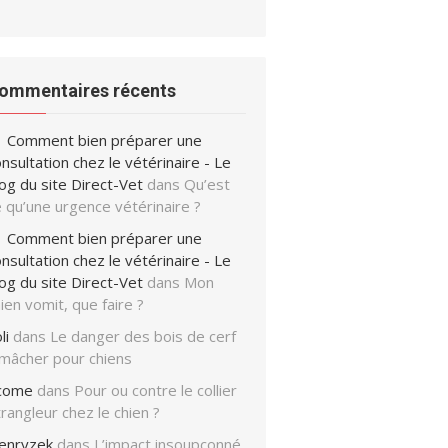
ommentaires récents
Comment bien préparer une
nsultation chez le vétérinaire - Le
og du site Direct-Vet
dans
Qu’est
 qu’une urgence vétérinaire ?
Comment bien préparer une
nsultation chez le vétérinaire - Le
og du site Direct-Vet
dans
Mon
ien vomit, que faire ?
li
dans
Le danger des bois de cerf
 mâcher pour chiens
icome
dans
Pour ou contre le collier
rangleur chez le chien ?
enryzek
dans
L’impact insoupçonné