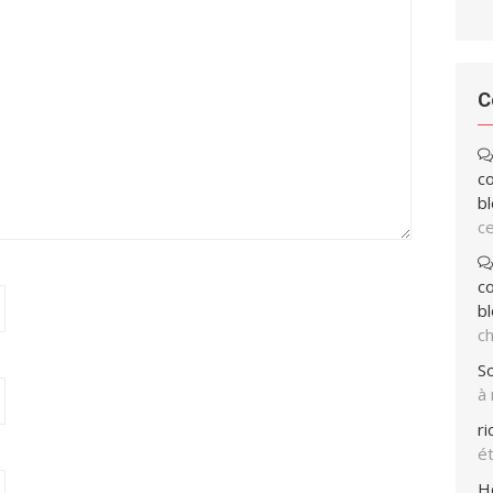
C
co
bl
ce
co
bl
ch
So
à
r
ét
H