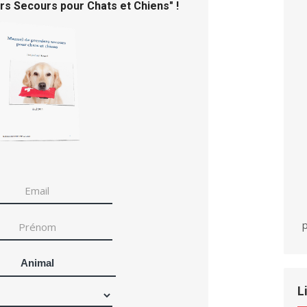
rs Secours pour Chats et Chiens
" !
p
Animal
L