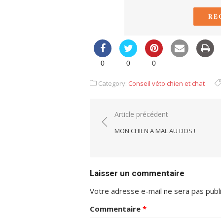
RE
0
0
0
Category:
Conseil véto chien et chat
Navigation
Article précédent
de
MON CHIEN A MAL AU DOS !
l’article
Laisser un commentaire
Votre adresse e-mail ne sera pas publ
Commentaire
*