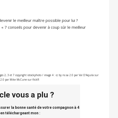
venir le meilleur maître possible pour lui ?
 7 conseils pour devenir à coup sûr le meilleur
es 2, 3 et 7 copyright istockphoto / image 4 : cc by nc-sa 2.0 par Val D’Aquila sur
by 2.0 par Mike McCune sur flickR
icle vous a plu ?
assurer la bonne santé de votre compagnon à 4
 en téléchargeant mon :