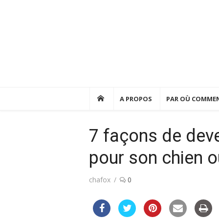
Skip
to
content
A PROPOS
PAR OÙ COMMEN
7 façons de deve
pour son chien o
Author
chafox
0