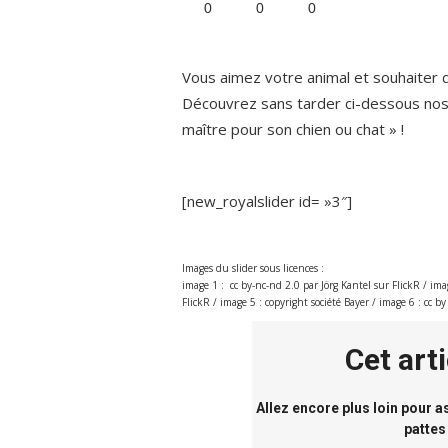
0
0
0
Vous aimez votre animal et souhaiter de
Découvrez sans tarder ci-dessous nos «
maître pour son chien ou chat » !
[new_royalslider id= »3″]
Images du slider sous licences :
image 1 : cc by-nc-nd 2.0 par Jörg Kantel sur FlickR / imag
FlickR / image 5 : copyright société Bayer / image 6 : cc 
Cet art
Allez encore plus loin pour 
pattes