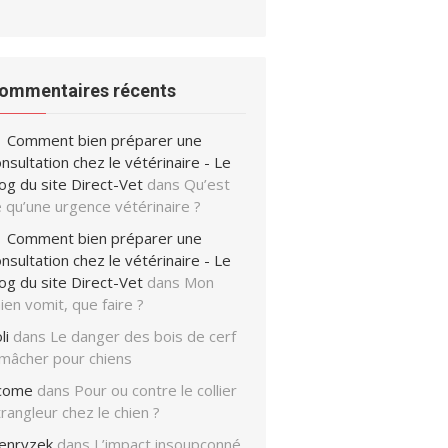
ommentaires récents
Comment bien préparer une
nsultation chez le vétérinaire - Le
og du site Direct-Vet
dans
Qu’est
 qu’une urgence vétérinaire ?
Comment bien préparer une
nsultation chez le vétérinaire - Le
og du site Direct-Vet
dans
Mon
ien vomit, que faire ?
li
dans
Le danger des bois de cerf
 mâcher pour chiens
icome
dans
Pour ou contre le collier
rangleur chez le chien ?
enryzek
dans
L’impact insoupçonné