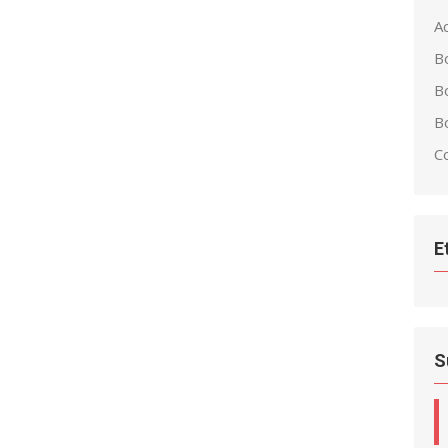
Ac
B
B
Bo
C
E
S