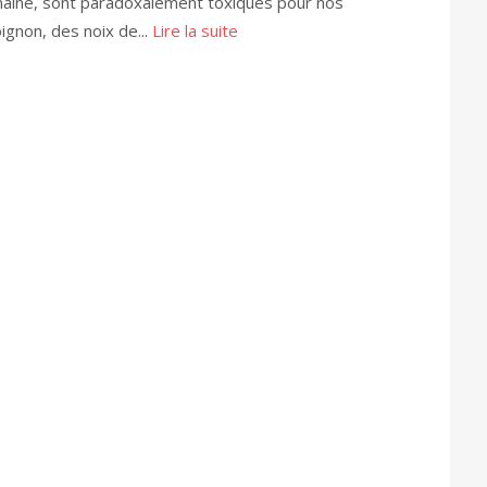
aine, sont paradoxalement toxiques pour nos
oignon, des noix de...
Lire la suite