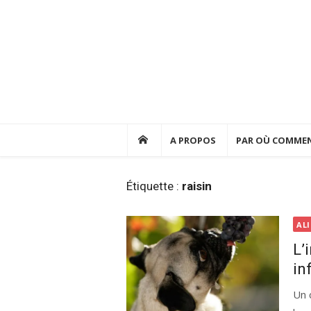
Skip
to
content
A PROPOS
PAR OÙ COMMEN
Étiquette :
raisin
AL
L’
in
Un 