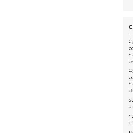
C
co
bl
ce
co
bl
ch
So
à
r
ét
H