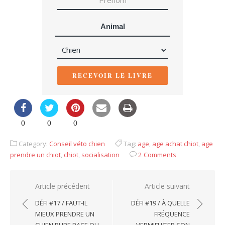
Animal
RECEVOIR LE LIVRE
0
0
0
Category:
Conseil véto chien
Tag:
age
,
age achat chiot
,
age
prendre un chiot
,
chiot
,
socialisation
2 Comments
Navigation
Article précédent
Article suivant
de
DÉFI #17 / FAUT-IL
DÉFI #19 / À QUELLE
l’article
MIEUX PRENDRE UN
FRÉQUENCE