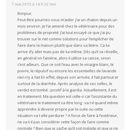
7 mai 2015 à 14 h 32 min
Bonjour,
Peut-être pourriez-vous m’aider. J’ai un chaton depuis un
mois environ. Je l’ai amené chez le vétérinaire pour des
problèmes de propreté. J’ai tout essayé ce que j’ai pu
trouver sur le net comme solutions pour l’empêcher de
faire dans la maison plutôt que dans sa litière. Ca lui
arrive d’y aller mais pas de lui-même. Dès qu’il se réveille,
en général on l’amène, alors il utilise sa caisse, sinon
c’est ailleurs. Que ce soit l’eau avec le vinaigre blanc, le
poivre, le répulsif ou encore les essentielles de lavande
rien n’y a fait En effet, depuis son arrivée, il fait partout et
surtout de la diarrhée. Après analyse de ses selles, le
verdict est tombé : positif à la giardia. Actuellement, il est
en traitement. Ma question est celle-ci car l’assistante du
vétérinaire le traitement va être long : va t-il quand même
apprendre à devenir propre par la suite ou cette
situation va t-elle perdurer ? A force de faire à l’extérieur,
ne va-t-il pas considérer cette façon de faire comme
normale ? Bien que je sache qu’il soit malade et que je ne