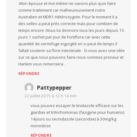
.Mon épouse et moi même ne savons plus quoi faire
comme traitement car malheureusement notre
Australien et MDR1 Hétérozygote. Pour le moment il a
des selles a peut près correcte mais pour combien de
temps encore .Nous lui donnons tous les jours depuis 15
jours 1 sachet par jour de Fortiflora car avec cette
quantité de vermifuge ingurgité en si peut de temps il
fallait soutenir sa flore intestinale . Si vous avez une idée
sur ce que nous pouvons faire nous sommes preneur et
Harlem vous remerciera .
RÉPONDRE
Pattypepper
22 juillet 2015 à 12 h 14 min
vous pouvez essayer le tinidazole efficace sur les
giardias et tritrichomonas (fazigyne pour humains)
14jours ou secnidazole (secondax) à 30mg/kg
monodose
RÉPONDRE