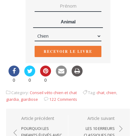
Animal
RECEVOIR LE LIVRE
0
0
0
Category:
Conseil véto chien et chat
Tag:
chat
,
chien
,
giardia
,
giardiose
122 Comments
Navigation
Article précédent
Article suivant
de
POURQUOI LES
LES 10 ERREURS
l’article
ENFANTS ÉLEVÉS AVEC
CLASSIQUES DES