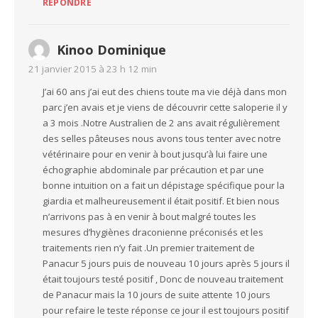
RÉPONDRE
Kinoo Dominique
21 janvier 2015 à 23 h 12 min
J’ai 60 ans j’ai eut des chiens toute ma vie déjà dans mon
parc j’en avais et je viens de découvrir cette saloperie il y
a 3 mois .Notre Australien de 2 ans avait régulièrement
des selles pâteuses nous avons tous tenter avec notre
vétérinaire pour en venir à bout jusqu’à lui faire une
échographie abdominale par précaution et par une
bonne intuition on a fait un dépistage spécifique pour la
giardia et malheureusement il était positif. Et bien nous
n’arrivons pas à en venir à bout malgré toutes les
mesures d’hygiènes draconienne préconisés et les
traitements rien n’y fait .Un premier traitement de
Panacur 5 jours puis de nouveau 10 jours après 5 jours il
était toujours testé positif , Donc de nouveau traitement
de Panacur mais la 10 jours de suite attente 10 jours
pour refaire le teste réponse ce jour il est toujours positif