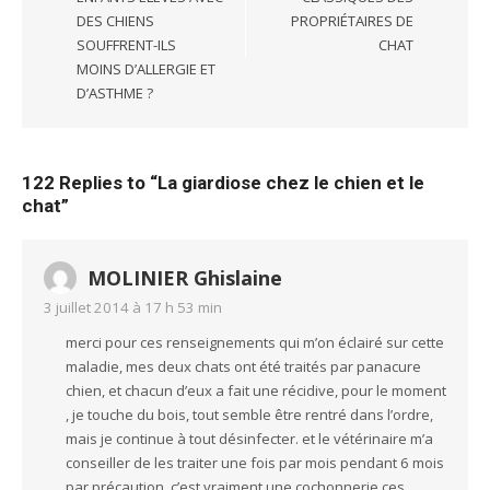
DES CHIENS
PROPRIÉTAIRES DE
SOUFFRENT-ILS
CHAT
MOINS D’ALLERGIE ET
D’ASTHME ?
122 Replies to “
La giardiose chez le chien et le
chat
”
MOLINIER Ghislaine
3 juillet 2014 à 17 h 53 min
merci pour ces renseignements qui m’on éclairé sur cette
maladie, mes deux chats ont été traités par panacure
chien, et chacun d’eux a fait une récidive, pour le moment
, je touche du bois, tout semble être rentré dans l’ordre,
mais je continue à tout désinfecter. et le vétérinaire m’a
conseiller de les traiter une fois par mois pendant 6 mois
par précaution, c’est vraiment une cochonnerie ces