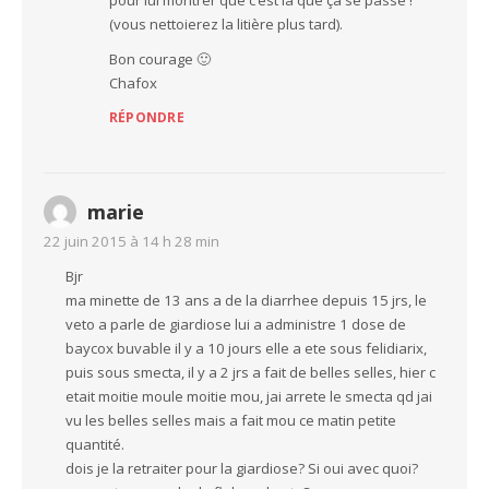
(vous nettoierez la litière plus tard).
Bon courage 🙂
Chafox
RÉPONDRE
marie
22 juin 2015 à 14 h 28 min
Bjr
ma minette de 13 ans a de la diarrhee depuis 15 jrs, le
veto a parle de giardiose lui a administre 1 dose de
baycox buvable il y a 10 jours elle a ete sous felidiarix,
puis sous smecta, il y a 2 jrs a fait de belles selles, hier c
etait moitie moule moitie mou, jai arrete le smecta qd jai
vu les belles selles mais a fait mou ce matin petite
quantité.
dois je la retraiter pour la giardiose? Si oui avec quoi?