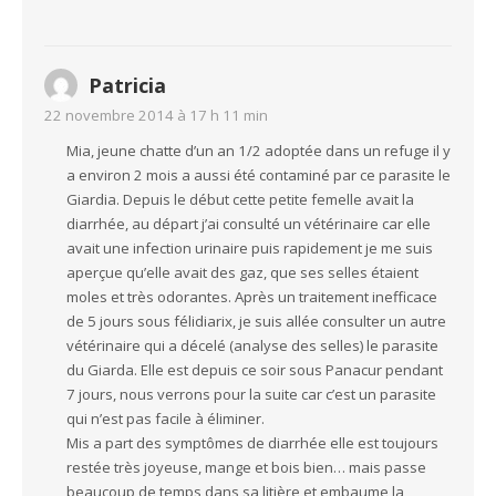
Patricia
22 novembre 2014 à 17 h 11 min
Mia, jeune chatte d’un an 1/2 adoptée dans un refuge il y
a environ 2 mois a aussi été contaminé par ce parasite le
Giardia. Depuis le début cette petite femelle avait la
diarrhée, au départ j’ai consulté un vétérinaire car elle
avait une infection urinaire puis rapidement je me suis
aperçue qu’elle avait des gaz, que ses selles étaient
moles et très odorantes. Après un traitement inefficace
de 5 jours sous félidiarix, je suis allée consulter un autre
vétérinaire qui a décelé (analyse des selles) le parasite
du Giarda. Elle est depuis ce soir sous Panacur pendant
7 jours, nous verrons pour la suite car c’est un parasite
qui n’est pas facile à éliminer.
Mis a part des symptômes de diarrhée elle est toujours
restée très joyeuse, mange et bois bien… mais passe
beaucoup de temps dans sa litière et embaume la