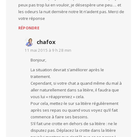
peux pas trop lui en vouloir, je désespère une peu…. et
les odeurs la nuit dernière notre lit n’aident pas. Merci de
votre réponse
RÉPONDRE
chafox
11 mai 2015 à 9 h 28 min
Bonjour,
La situation devrait s’améliorer après le
traitement.
Cependant, si votre chat a quand même du mal à
aller naturellement dans sa litière, il faudra que
vous lui « réappreniez » cela.
Pour cela, mettez-le sur sa litière régulièrement
après ses repas ou quand vous voyez qu’il fait
commence à faire ses besoins.
S’il fait une crotte en dehors de sa litière : ne le
disputez pas. Déplacez la crotte dans la litière
pour lui montrer que c’est là que ça se passe !