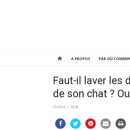
Skip
to
content
A PROPOS
PAR OÙ COMMEN
Faut-il laver les
de son chat ? Oui
Author
chafox
0