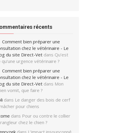
ommentaires récents
Comment bien préparer une
nsultation chez le vétérinaire - Le
og du site Direct-Vet
dans
Qu’est
 qu’une urgence vétérinaire ?
Comment bien préparer une
nsultation chez le vétérinaire - Le
og du site Direct-Vet
dans
Mon
ien vomit, que faire ?
li
dans
Le danger des bois de cerf
 mâcher pour chiens
icome
dans
Pour ou contre le collier
rangleur chez le chien ?
enryzek
dans
L’impact insoupçonné