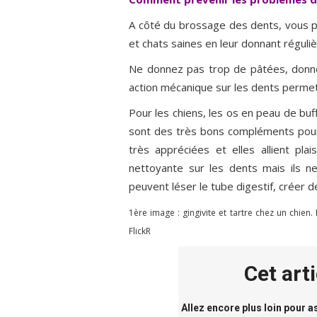
A côté du brossage des dents, vous p
et chats saines en leur donnant régul
Ne donnez pas trop de pâtées, donne
action mécanique sur les dents permett
Pour les chiens, les os en peau de buf
sont des très bons compléments pour 
très appréciées et elles allient pla
nettoyante sur les dents mais ils n
peuvent léser le tube digestif, créer d
1ère image : gingivite et tartre chez un chien
FlickR
Cet art
Allez encore plus loin pour 