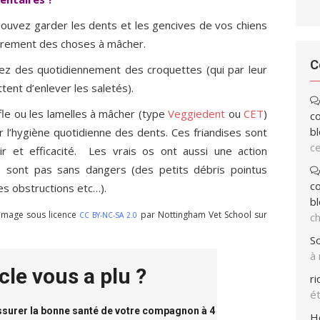
ouvez garder les dents et les gencives de vos chiens
ièrement des choses à mâcher.
C
z des quotidiennement des croquettes (qui par leur
ent d’enlever les saletés).
fle ou les lamelles à mâcher (type
Veggiedent
ou
CET
)
co
bl
l’hygiène quotidienne des dents. Ces friandises sont
ce
isir et efficacité. Les vrais os ont aussi une action
e sont pas sans dangers (des petits débris pointus
co
es obstructions etc…).
bl
. Image sous licence
par Nottingham Vet School sur
CC BY-NC-SA 2.0
ch
So
à
icle vous a plu ?
r
ét
assurer la bonne santé de votre compagnon à 4
H