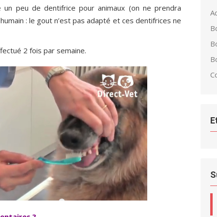
e un peu de dentifrice pour animaux (on ne prendra
Ac
umain : le gout n’est pas adapté et ces dentifrices ne
B
B
fectué 2 fois par semaine.
Bo
C
E
S
entaires ?