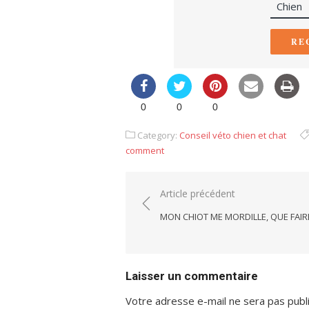
RE
0
0
0
Category:
Conseil véto chien et chat
comment
Navigation
Article précédent
de
MON CHIOT ME MORDILLE, QUE FAIR
l’article
Laisser un commentaire
Votre adresse e-mail ne sera pas publ